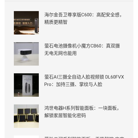
海尔金吾卫尊享版C600：高配安全感，
精质更精智
萤石电池摄像机小魔方CB60：真双摄
无电无网也能用
萤石AI三摄全自动人脸视频锁 DL60FVX
Pro：加持三摄、掌纹与人脸
鸿世电器H系列智能面板：一块面板，
解锁家居智能化密码