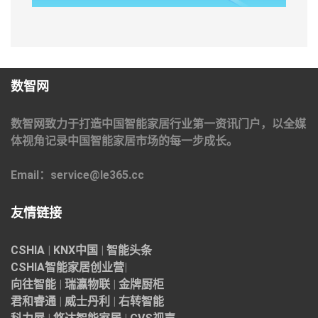
数智网
数智网致力于打造中国智能家居行业第一资讯门户，以全媒
体视角记录中国智能家居市场的每一步成长。
Email：service@le365.cc
友情链接
CSHIA
|
KNX中国
|
智能头条
CSHIA智能家居
创业营
|
向往智能
|
瑞瀛物联
|
金牌厨柜
君和睿通
|
威士丹利
|
右转智能