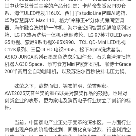
其中获得艾普兰金奖的产品分别是：卡萨帝鉴赏家PRO套
系、海信ULED电视116UX、西门子studioLine智瞳AI烤箱、
华为智慧屏V5 Max 110、格力“冷静王+”分体式房间空调
器、海尔融合洗烘护一体机、海尔全空间智慧保鲜舱系列冰
箱、LG FX热泵洗烘一体机+迷你波轮、LG 97英寸OLED evo
G5电视、索尼9系电视X-85XR90、TCL QD-Mini LED电视
C12K系列、三星OLED 电视S95F、松下Alpha洗烘套装、
ASKO JUNGA系列石墨黑色洗衣房四件套、石头自清洁扫拖
机器人G30 Space、添可食万Mini智能料理机、咖博士Grace
200半商用全自动咖啡机，以及苏泊尔百秒快排电压力锅。
殊荣之下，载誉而归，锦衣鲜明，荣誉昭彰。
AWE2025艾普兰奖的颁布既是对获奖作品的鼓励，也是对
创新企业的表彰，更为家电及消费电子行业树立了创新的标
杆。
当前，中国家电产业正处于变革的深水区，一方面行业
内部出现产能的阶段性过剩，同质化竞争激烈，行业利润空