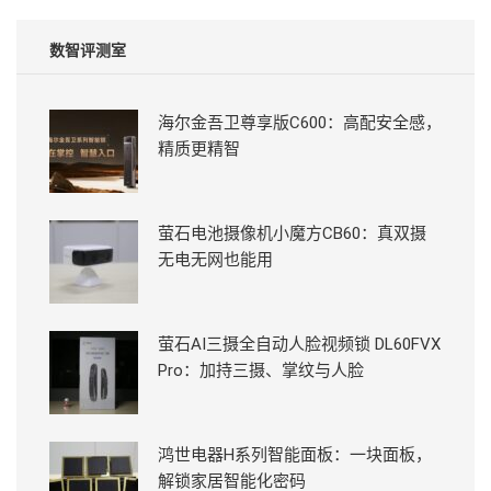
数智评测室
海尔金吾卫尊享版C600：高配安全感，
精质更精智
萤石电池摄像机小魔方CB60：真双摄
无电无网也能用
萤石AI三摄全自动人脸视频锁 DL60FVX
Pro：加持三摄、掌纹与人脸
鸿世电器H系列智能面板：一块面板，
解锁家居智能化密码