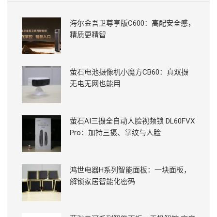
海尔金吾卫尊享版C600：高配安全感，
精质更精智
萤石电池摄像机小魔方CB60：真双摄
无电无网也能用
萤石AI三摄全自动人脸视频锁 DL60FVX
Pro：加持三摄、掌纹与人脸
鸿世电器H系列智能面板：一块面板，
解锁家居智能化密码