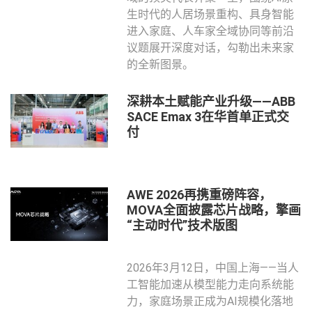
生时代的人居场景重构、具身智能
进入家庭、人车家全域协同等前沿
议题展开深度对话，勾勒出未来家
的全新图景。
深耕本土赋能产业升级——ABB
SACE Emax 3在华首单正式交
付
AWE 2026再携重磅阵容，
MOVA全面披露芯片战略，擎画
“主动时代”技术版图
2026年3月12日，中国上海——当人
工智能加速从模型能力走向系统能
力，家庭场景正成为AI规模化落地