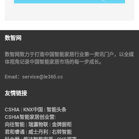
数智网
数智网致力于打造中国智能家居行业第一资讯门户，以全媒
体视角记录中国智能家居市场的每一步成长。
Email：service@le365.cc
友情链接
CSHIA
|
KNX中国
|
智能头条
CSHIA智能家居
创业营
|
向往智能
|
瑞瀛物联
|
金牌厨柜
君和睿通
|
威士丹利
|
右转智能