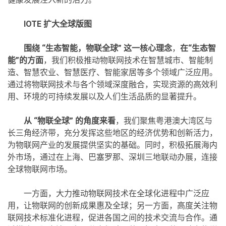
IOTE 扩大全球版图
围绕 “生态智能，物联全球” 这一核心理念
，
在“生态智
能”的方面
，我们积极推动物联网技术在智慧城市、智能制
造、智慧农业、智慧医疗、智能家居等多个领域广泛应用。
通过将物联网技术与各个领域深度融合，实现资源的高效利
用、环境的可持续发展以及人们生活品质的显著提升。
从 “物联全球” 的角度来看
，我们聚焦粤港澳大湾区与
长三角经济带，充分发挥这些地区的经济优势和创新活力，
为物联网产业的发展提供坚实的基础。同时，积极拓展海内
外市场，通过在上海、巴塞罗那、深圳三地联动办展，连接
全球物联网市场。
一方面，大力推动物联网技术在全球化进程中广泛应
用，让物联网的创新成果惠及全球；另一方面，高度关注物
联网技术标准化进程，促进各国之间的技术交流与合作。通