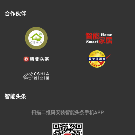
合作伙伴
智能头条
扫描二维码安装智能头条手机APP