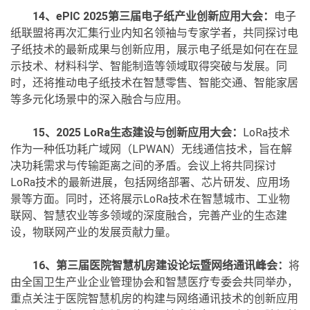
14、ePIC 2025第三届电子纸产业创新应用大会：
电子
纸联盟将再次汇集行业内知名领袖与专家学者，共同探讨电
子纸技术的最新成果与创新应用，展示电子纸是如何在在显
示技术、材料科学、智能制造等领域取得突破与发展。同
时，还将推动电子纸技术在智慧零售、智能交通、智能家居
等多元化场景中的深入融合与应用。
15、2025 LoRa生态建设与创新应用大会：
LoRa技术
作为一种低功耗广域网（LPWAN）无线通信技术，旨在解
决功耗需求与传输距离之间的矛盾。会议上将共同探讨
LoRa技术的最新进展，包括网络部署、芯片研发、应用场
景等方面。同时，还将展示LoRa技术在智慧城市、工业物
联网、智慧农业等多领域的深度融合，完善产业的生态建
设，物联网产业的发展贡献力量。
16、第三届医院智慧机房建设论坛暨网络通讯峰会：
将
由全国卫生产业企业管理协会和智慧医疗专委会共同举办，
重点关注于医院智慧机房的构建与网络通讯技术的创新应用