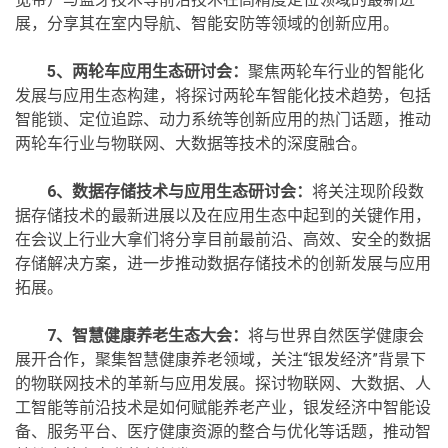
展，分享其在室内导航、智能安防等领域的创新应用。
5、两轮车应用生态研讨会：
聚焦两轮车行业的智能化
发展与应用生态构建，将探讨两轮车智能化技术趋势，包括
智能锁、定位追踪、动力系统等创新应用的热门话题，推动
两轮车行业与物联网、大数据等技术的深度融合。
6、数据存储技术与应用生态研讨会：
将关注现阶段数
据存储技术的最新进展以及在应用生态中起到的关键作用，
在会议上行业大拿们将分享目前最前沿、高效、安全的数据
存储解决方案，进一步推动数据存储技术的创新发展与应用
拓展。
7、智慧健康养老生态大会：
将与世界自然医学健康会
展开合作，聚集智慧健康养老领域，关注“银发经济”背景下
的物联网技术的革新与应用发展。探讨物联网、大数据、人
工智能等前沿技术是如何赋能养老产业，银发经济中智能设
备、服务平台、医疗健康资源的整合与优化等话题，推动智