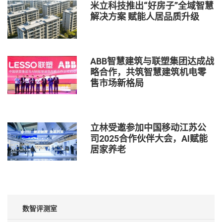
米立科技推出“好房子”全域智慧
解决方案 赋能人居品质升级
ABB智慧建筑与联塑集团达成战
略合作，共筑智慧建筑机电零
售市场新格局
立林受邀参加中国移动江苏公
司2025合作伙伴大会，AI赋能
居家养老
数智评测室