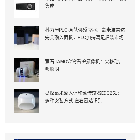
集成
科力屋PLC-Ai轨迹感应器：毫米波雷达
完美融入面板，PLC加持满足后装市场
萤石TAMO宠物看护摄像机：会移动，
够聪明
易探毫米波人体移动传感器EDQ25L：
多种安装方式 左右雷达识别