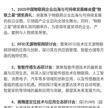
1、2025中国物联网企业出海与可持续发展峰会暨“物
联之星”颁奖典礼：
将聚焦于物联网企业出海与可持续发展
的前沿议题，引领国产企业迈向全球化舞台。同时，“物联
之星”颁奖典礼将同期举办，为获得年度奖项的企业、产
品、案例与人物颁发荣誉。
2、RFID无源物联网研讨会：
聚焦RFID技术在无源物联
网领域的应用与创新，探讨其在供应链管理、智能仓储等方
面的独特优势。
3、智能传感生态研讨会：
聚焦智能传感技术的最新发
展与应用生态，将深入探讨智能传感技术在物联网、人工智
能、消费电子、汽车等多领域的创新应用，以及传感器技术
面临的挑战与机遇。例如探讨毫米波雷达技术在自动驾驶、
智能安防等领域的最新应用与突破，展望其未来发展方向。
4、高精度定位技术与应用生态研讨会：
探讨UWB（超
宽带）与蓝牙技术等前沿技术在高精度定位领域的最新进