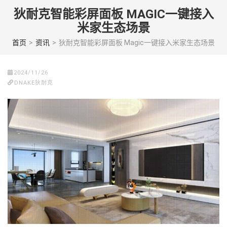
Skip
狄耐克智能彩屏面板 MAGIC一键接入
to
米家生态场景
content
(Press
首页
>
资讯
>
狄耐克智能彩屏面板 Magic一键接入米家生态场景
enter)
2024/11/26
DNAKE狄耐克