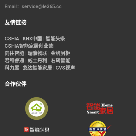
Email：service@le365.cc
友情链接
CSHIA
|
KNX中国
|
智能头条
CSHIA智能家居
创业营
|
向往智能
|
瑞瀛物联
|
金牌厨柜
君和睿通
|
威士丹利
|
右转智能
科力屋
|
悠达智能家居
|
GVS视声
合作伙伴