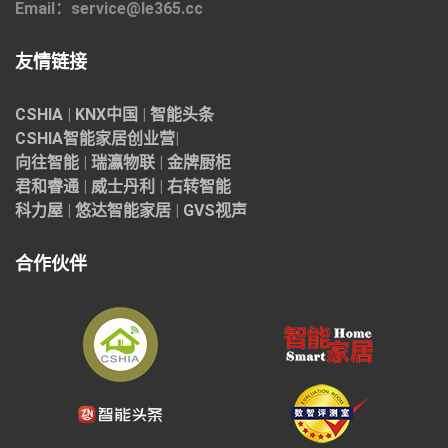
Email：service@le365.cc
友情链接
CSHIA
|
KNX中国
|
智能头条
CSHIA智能家居
创业营
|
向往智能
|
瑞瀛物联
|
金牌厨柜
君和睿通
|
威士丹利
|
右转智能
科力屋
|
悠达智能家居
|
GVS视声
合作伙伴