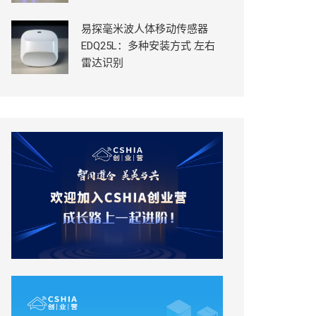
易探毫米波人体移动传感器
EDQ25L：多种安装方式 左右
雷达识别