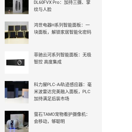
DL60FVX Pro：加持三摄、掌
纹与人脸
鸿世电器H系列智能面板：一
块面板，解锁家居智能化密码
菲驰云河系列智能面板：无极
智控 高度集成
科力屋PLC-Ai轨迹感应器：毫
米波雷达完美融入面板，PLC
加持满足后装市场
萤石TAMO宠物看护摄像机：
会移动，够聪明