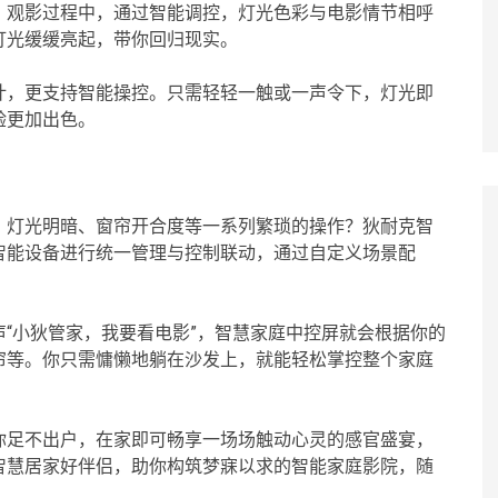
。观影过程中，通过智能调控，灯光色彩与电影情节相呼
灯光缓缓亮起，带你回归现实。
计，更支持智能操控。只需轻轻一触或一声令下，灯光即
验更加出色。
、灯光明暗、窗帘开合度等一系列繁琐的操作？狄耐克智
智能设备进行统一管理与控制联动，通过自定义场景配
“小狄管家，我要看电影”，智慧家庭中控屏就会根据你的
帘等。你只需慵懒地躺在沙发上，就能轻松掌控整个家庭
你足不出户，在家即可畅享一场场触动心灵的感官盛宴，
智慧居家好伴侣，助你构筑梦寐以求的智能家庭影院，随