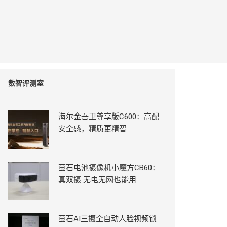
数智评测室
海尔金吾卫尊享版C600：高配
安全感，精质更精智
萤石电池摄像机小魔方CB60：
真双摄 无电无网也能用
萤石AI三摄全自动人脸视频锁