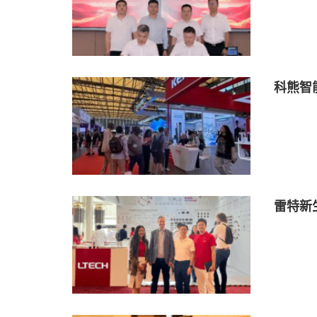
科熊智
雷特新