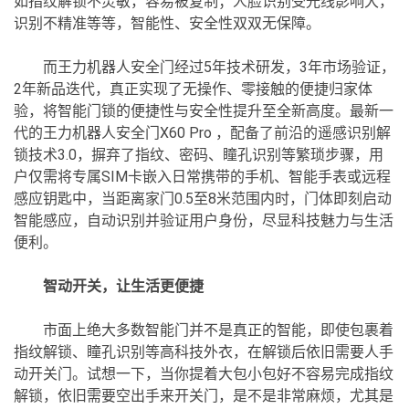
如指纹解锁不灵敏，容易被复制；人脸识别受光线影响大，
识别不精准等等，智能性、安全性双双无保障。
而王力机器人安全门经过5年技术研发，3年市场验证，
2年新品迭代，真正实现了无操作、零接触的便捷归家体
验，将智能门锁的便捷性与安全性提升至全新高度。最新一
代的王力机器人安全门X60 Pro ，配备了前沿的遥感识别解
锁技术3.0，摒弃了指纹、密码、瞳孔识别等繁琐步骤，用
户仅需将专属SIM卡嵌入日常携带的手机、智能手表或远程
感应钥匙中，当距离家门0.5至8米范围内时，门体即刻启动
智能感应，自动识别并验证用户身份，尽显科技魅力与生活
便利。
智动开关，让生活更便捷
市面上绝大多数智能门并不是真正的智能，即使包裹着
指纹解锁、瞳孔识别等高科技外衣，在解锁后依旧需要人手
动开关门。试想一下，当你提着大包小包好不容易完成指纹
解锁，依旧需要空出手来开关门，是不是非常麻烦，尤其是