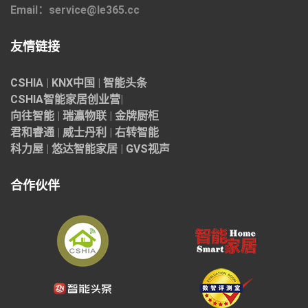
Email：service@le365.cc
友情链接
CSHIA
|
KNX中国
|
智能头条
CSHIA智能家居
创业营
|
向往智能
|
瑞瀛物联
|
金牌厨柜
君和睿通
|
威士丹利
|
右转智能
科力屋
|
悠达智能家居
|
GVS视声
合作伙伴