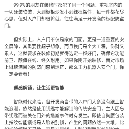
99.9%的朋友在装修时都犯了同一个问题：重视室内的
一切硬装软装，大到橱柜沙发小到绿植摆件，每一件都花尽
心思，但对入户门却很将就，往往满足于开发商的标配防盗
门。
但实际上，入户门不仅是家的门面，更是一道重要的安
全屏障，其重要性超乎想象。而且换门是个大工程，伤财又
累人，这就要求在装修初期就得选定一樘好门，确保它功能
前卫、颜值在线、经久耐用。如果你刚开始装修，面对市场
上琳琅满目的防盗门感到迷茫，那么王力机器人安全门，你
一定要看看！
遥感解锁，让生活更智能
智能时代来临，但开发商自带的入户门大多没有跟上智
能浪潮，依然是使用钥匙才能解锁的传统安全门，主人因忘
带钥匙而被关在门外的尴尬事件时有发生。即使自掏腰包装
上指纹智能锁或是人脸识别锁，产生的问题依然一大堆，比