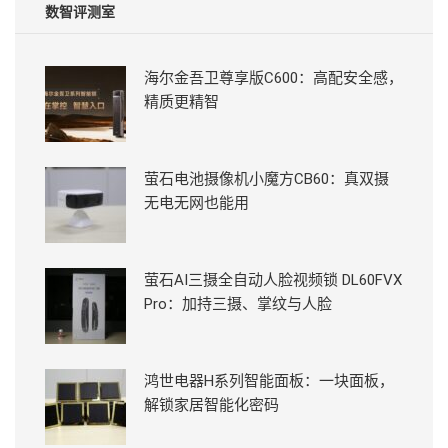
数智评测室
海尔金吾卫尊享版C600：高配安全感，
精质更精智
萤石电池摄像机小魔方CB60：真双摄
无电无网也能用
萤石AI三摄全自动人脸视频锁 DL60FVX
Pro：加持三摄、掌纹与人脸
鸿世电器H系列智能面板：一块面板，
解锁家居智能化密码