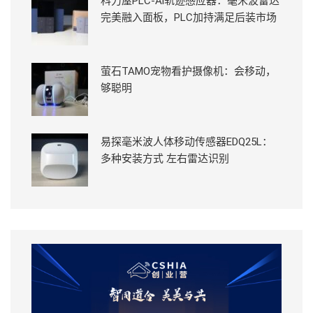
科力屋PLC-Ai轨迹感应器：毫米波雷达
完美融入面板，PLC加持满足后装市场
萤石TAMO宠物看护摄像机：会移动，
够聪明
易探毫米波人体移动传感器EDQ25L：
多种安装方式 左右雷达识别