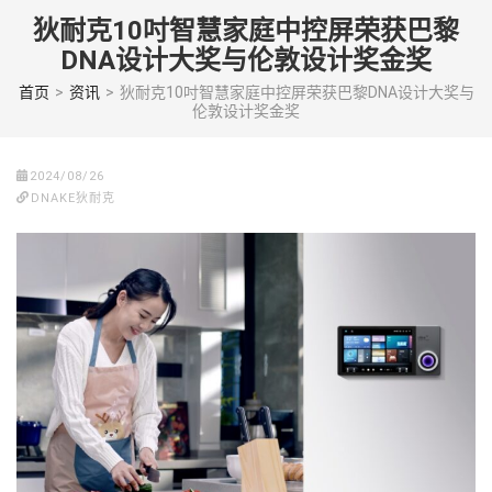
Skip
狄耐克10吋智慧家庭中控屏荣获巴黎
to
DNA设计大奖与伦敦设计奖金奖
content
(Press
首页
>
资讯
>
狄耐克10吋智慧家庭中控屏荣获巴黎DNA设计大奖与
伦敦设计奖金奖
enter)
2024/08/26
DNAKE狄耐克