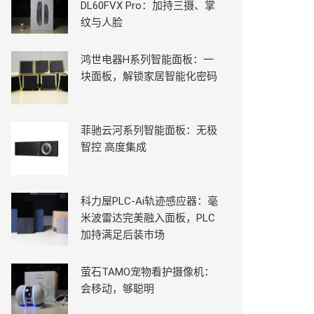
DL60FVX Pro：加持三摄、掌
纹与人脸
鸿世电器H系列智能面板：一
块面板，解锁家居智能化密码
菲驰云河系列智能面板：无极
智控 高度集成
科力屋PLC-Ai轨迹感应器：毫
米波雷达完美融入面板，PLC
加持满足后装市场
萤石TAMO宠物看护摄像机：
会移动，够聪明