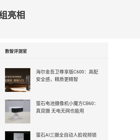
模组亮相
数智评测室
海尔金吾卫尊享版C600：高配
安全感，精质更精智
萤石电池摄像机小魔方CB60：
真双摄 无电无网也能用
萤石AI三摄全自动人脸视频锁