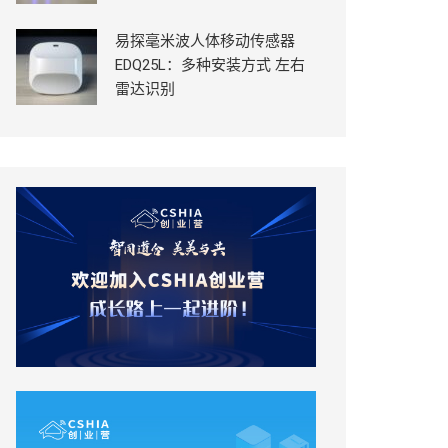
易探毫米波人体移动传感器
EDQ25L：多种安装方式 左右
雷达识别