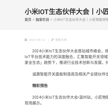
Skip
to
小米IOT生态伙伴大会丨小
content
(Press
首页
>
独家栏目
>
小米IoT生态伙伴大会丨小匠物联将携
enter)
2024/04/12
智能头条
2024小米IoT生态伙伴大会首站城市峰会
IoT平台技术能力的深度融合，汇集智能开关领
家全生态」趋势下，推进行业技术创新与发展，持
诚邀智能开关面板制造商及相关产业链伙伴
精彩预告
2024小米IoT生态伙伴大会•温州站，小匠物
现场展示。