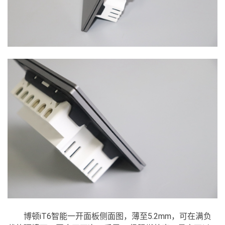
博顿iT6智能一开面板侧面图，薄至5.2mm，可在满负