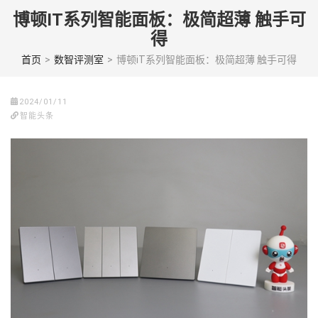
Skip
博顿IT系列智能面板：极简超薄 触手可
to
得
content
(Press
首页
>
数智评测室
>
博顿iT系列智能面板：极简超薄 触手可得
enter)
2024/01/11
智能头条