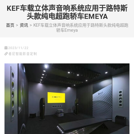
Skip
KEF车载立体声音响系统应用于路特斯
to
头款纯电超跑轿车EMEYA
content
(Press
首页
>
资讯
>
KEF车载立体声音响系统应用于路特斯头款纯电超跑
轿车Emeya
enter)
2023/11/22
者尼智能影音定制