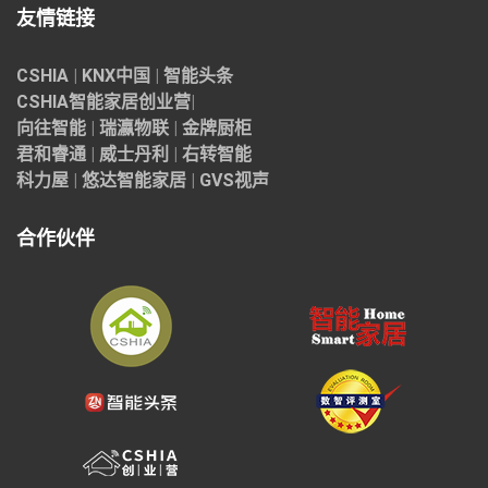
友情链接
CSHIA
|
KNX中国
|
智能头条
CSHIA智能家居
创业营
|
向往智能
|
瑞瀛物联
|
金牌厨柜
君和睿通
|
威士丹利
|
右转智能
科力屋
|
悠达智能家居
|
GVS视声
合作伙伴