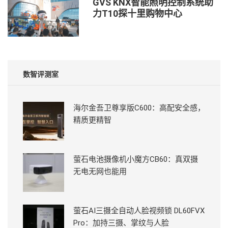
GVS KNX智能照明控制系统助
力T10探十里购物中心
数智评测室
海尔金吾卫尊享版C600：高配安全感，
精质更精智
萤石电池摄像机小魔方CB60：真双摄
无电无网也能用
萤石AI三摄全自动人脸视频锁 DL60FVX
Pro：加持三摄、掌纹与人脸