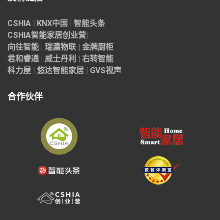
CSHIA
|
KNX中国
|
智能头条
CSHIA智能家居
创业营
|
向往智能
|
瑞瀛物联
|
金牌厨柜
君和睿通
|
威士丹利
|
右转智能
科力屋
|
悠达智能家居
|
GVS视声
合作伙伴