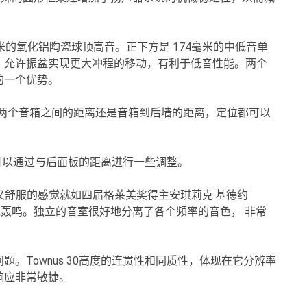
米的氧化铝陶瓷球顶高音。正下方是 174毫米的中低音单
，允许振盆实现更大冲程的移动，有利于低音性能。两个
的一个优势。
不论是两个音箱之间的距离还是音箱到后墙的距离，定位都可以
强度可以通过与后面板的距离进行一些调整。
干净又舒服的感觉就如四届格莱美奖得主安琪莉克·基德约
感到尖锐或轰鸣。独立的音室很好地分离了各个频率的音色， 非常
。Townus 30高度的连贯性和同质性，体现在它分辨率
响应非常敏捷。