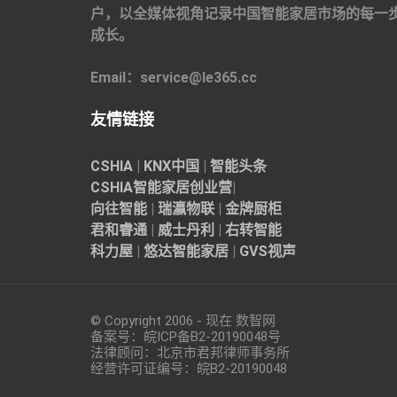
户，以全媒体视角记录中国智能家居市场的每一
成长。
Email：service@le365.cc
友情链接
CSHIA
|
KNX中国
|
智能头条
CSHIA智能家居
创业营
|
向往智能
|
瑞瀛物联
|
金牌厨柜
君和睿通
|
威士丹利
|
右转智能
科力屋
|
悠达智能家居
|
GVS视声
© Copyright 2006 - 现在 数智网
备案号：
皖ICP备B2-20190048
号
法律顾问：北京市君邦律师事务所
经营许可证编号：皖B2-20190048