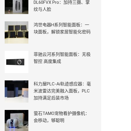
DL60FVX Pro：加持三摄、掌
纹与人脸
鸿世电器H系列智能面板：一
块面板，解锁家居智能化密码
菲驰云河系列智能面板：无极
智控 高度集成
科力屋PLC-Ai轨迹感应器：毫
米波雷达完美融入面板，PLC
加持满足后装市场
萤石TAMO宠物看护摄像机：
会移动，够聪明