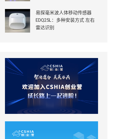
易探毫米波人体移动传感器
EDQ25L：多种安装方式 左右
雷达识别