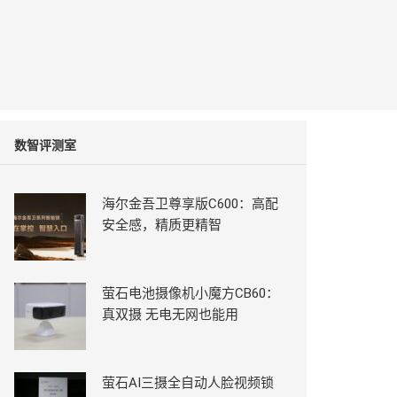
数智评测室
海尔金吾卫尊享版C600：高配
安全感，精质更精智
萤石电池摄像机小魔方CB60：
真双摄 无电无网也能用
萤石AI三摄全自动人脸视频锁