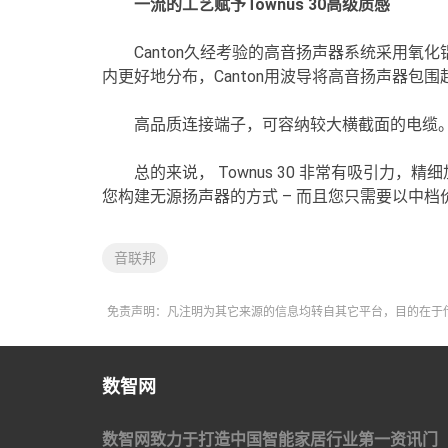
一流的工艺赋予Townus 30高级质感
Canton久经考验的高音扬声器系统采用
内更好地分布，Canton用波导将高音扬声器包围
高品质连接端子，可容纳较大横截面的电缆
总的来说， Townus 30 非常有吸引力
您构建无源扬声器的方式 – 而且您只需要以中
音联邦
免责声明：凡注明为其它来源的信息均转自其它平台，目的在于
数智网
数智网致力于打造中国智能家居行业第一资讯门