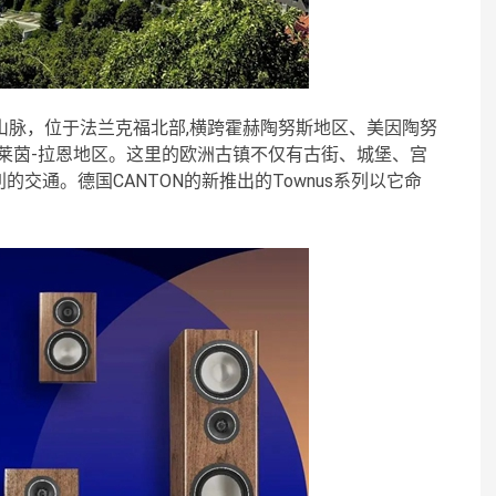
个山脉，位于法兰克福北部,横跨霍赫陶努斯地区、美因陶努
莱茵-拉恩地区。这里的欧洲古镇不仅有古街、城堡、宫
交通。德国CANTON的新推出的Townus系列以它命