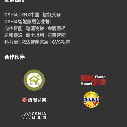
CSHIA
|
KNX中国
|
智能头条
CSHIA智能家居
创业营
|
向往智能
|
瑞瀛物联
|
金牌厨柜
君和睿通
|
威士丹利
|
右转智能
科力屋
|
悠达智能家居
|
GVS视声
合作伙伴