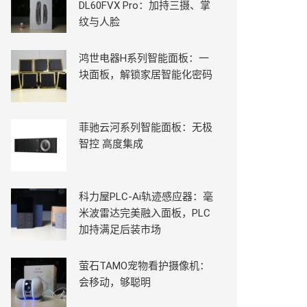
DL60FVX Pro：加持三摄、掌
纹与人脸
鸿世电器H系列智能面板：一
块面板，解锁家居智能化密码
菲驰云河系列智能面板：无极
智控 高度集成
科力屋PLC-Ai轨迹感应器：毫
米波雷达完美融入面板，PLC
加持满足后装市场
萤石TAMO宠物看护摄像机：
会移动，够聪明