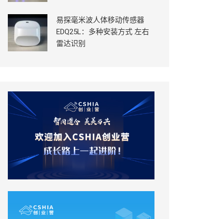
易探毫米波人体移动传感器
EDQ25L：多种安装方式 左右
雷达识别