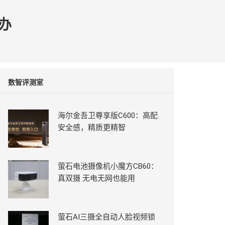
办
数智评测室
海尔金吾卫尊享版C600：高配
安全感，精质更精智
萤石电池摄像机小魔方CB60：
真双摄 无电无网也能用
萤石AI三摄全自动人脸视频锁