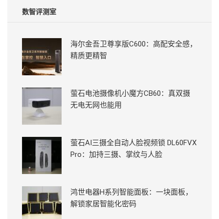
数智评测室
海尔金吾卫尊享版C600：高配安全感，
精质更精智
萤石电池摄像机小魔方CB60：真双摄
无电无网也能用
萤石AI三摄全自动人脸视频锁 DL60FVX
Pro：加持三摄、掌纹与人脸
鸿世电器H系列智能面板：一块面板，
解锁家居智能化密码