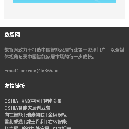
数智网
数智网致力于打造中国智能家居行业第一资讯门户，以全媒
体视角记录中国智能家居市场的每一步成长。
Email：service@le365.cc
友情链接
CSHIA
|
KNX中国
|
智能头条
CSHIA智能家居
创业营
|
向往智能
|
瑞瀛物联
|
金牌厨柜
君和睿通
|
威士丹利
|
右转智能
科力屋
|
悠达智能家居
|
GVS视声