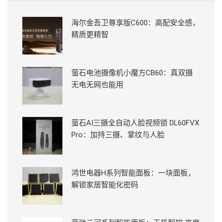
海尔金吾卫尊享版C600：高配安全感，
精质更精智
萤石电池摄像机小魔方CB60：真双摄
无电无网也能用
萤石AI三摄全自动人脸视频锁 DL60FVX
Pro：加持三摄、掌纹与人脸
鸿世电器H系列智能面板：一块面板，
解锁家居智能化密码