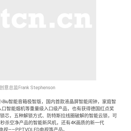
监Frank Stephenson
小Biu智能音箱极智版，国内首款液晶屏智能闹钟，家庭智
入口智能烟机等重量级入口级产品，也有获得德国红点奖
级锁芯，五种解锁方式、防特斯拉线圈破解的智能云锁，可
能秒杀空净产品的智能新风机，还有4K画质的新一代
视——PPTVQLED电视等产品。