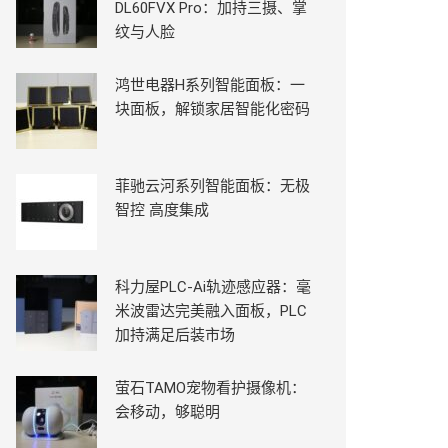
DL60FVX Pro：加持三摄、掌
纹与人脸
鸿世电器H系列智能面板：一
块面板，解锁家居智能化密码
菲驰云河系列智能面板：无极
智控 高度集成
科力屋PLC-Ai轨迹感应器：毫
米波雷达完美融入面板，PLC
加持满足后装市场
萤石TAMO宠物看护摄像机：
会移动，够聪明