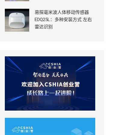
易探毫米波人体移动传感器
EDQ25L：多种安装方式 左右
雷达识别