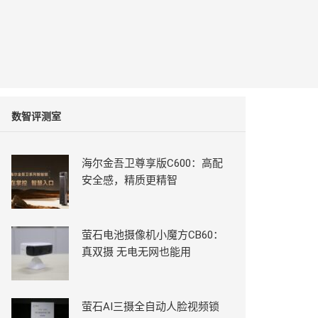
数智评测室
海尔金吾卫尊享版C600：高配
安全感，精质更精智
萤石电池摄像机小魔方CB60：
真双摄 无电无网也能用
萤石AI三摄全自动人脸视频锁