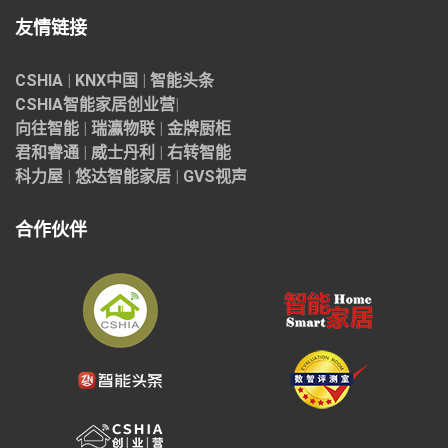
友情链接
CSHIA
|
KNX中国
|
智能头条
CSHIA智能家居
创业营
|
向往智能
|
瑞瀛物联
|
金牌厨柜
君和睿通
|
威士丹利
|
右转智能
科力屋
|
悠达智能家居
|
GVS视声
合作伙伴