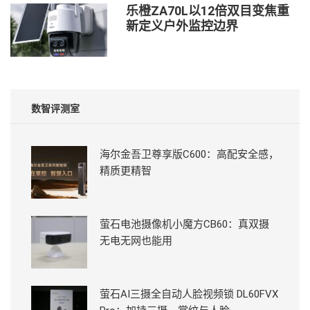
乐橙ZA70L以12倍双目变焦重
新定义户外监控边界
数智评测室
海尔金吾卫尊享版C600：高配安全感，
精质更精智
萤石电池摄像机小魔方CB60：真双摄
无电无网也能用
萤石AI三摄全自动人脸视频锁 DL60FVX