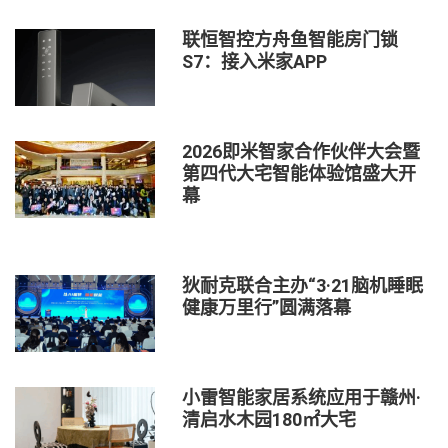
联恒智控方舟鱼智能房门锁
S7：接入米家APP
2026即米智家合作伙伴大会暨
第四代大宅智能体验馆盛大开
幕
狄耐克联合主办“3·21脑机睡眠
健康万里行”圆满落幕
小雷智能家居系统应用于赣州·
清启水木园180㎡大宅