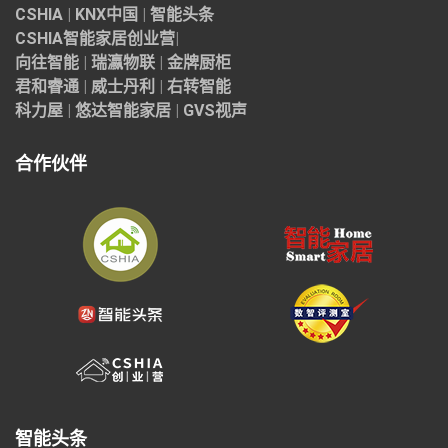
CSHIA
|
KNX中国
|
智能头条
CSHIA智能家居
创业营
|
向往智能
|
瑞瀛物联
|
金牌厨柜
君和睿通
|
威士丹利
|
右转智能
科力屋
|
悠达智能家居
|
GVS视声
合作伙伴
智能头条