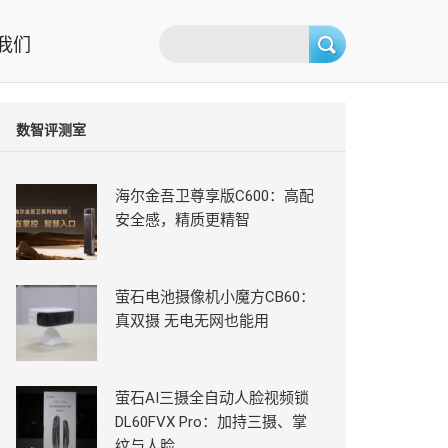
我们
数智评测室
海尔金吾卫尊享版C600：高配
安全感，精质更精智
萤石电池摄像机小魔方CB60：
真双摄 无电无网也能用
萤石AI三摄全自动人脸视频锁
DL60FVX Pro：加持三摄、掌
纹与人脸