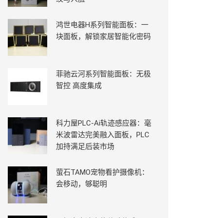
鸿世电器H系列智能面板：一
块面板，解锁家居智能化密码
菲驰云河系列智能面板：无极
智控 高度集成
科力屋PLC-Ai轨迹感应器：毫
米波雷达完美融入面板，PLC
加持满足后装市场
萤石TAMO宠物看护摄像机：
会移动，够聪明