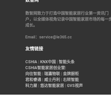
数智网
数智网致力于打造中国智能家居行业第一资讯门
户，以全媒体视角记录中国智能家居市场的每一
成长。
Email：service@le365.cc
友情链接
CSHIA
|
KNX中国
|
智能头条
CSHIA智能家居
创业营
|
向往智能
|
瑞瀛物联
|
金牌厨柜
君和睿通
|
威士丹利
|
右转智能
科力屋
|
悠达智能家居
|
GVS视声
© Copyright 2006 - 现在 数智网
备案号：
皖ICP备B2-20190048
号