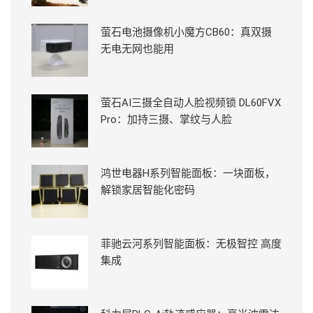
萤石电池摄像机小魔方CB60：真双摄
无电无网也能用
萤石AI三摄全自动人脸视频锁 DL60FVX
Pro：加持三摄、掌纹与人脸
鸿世电器H系列智能面板：一块面板，
解锁家居智能化密码
菲驰云河系列智能面板：无极智控 高度
集成