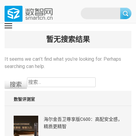
Skip
to
content
(Press
数智网
智能家居第一资讯门户 | 智能家居系统，智能家居产品，智能家居解决方
案，智能家居技术应用，智能家居行业观点，智能家居项目案例
enter)
暂无搜索结果
It seems we can’t find what you’re looking for. Perhaps
searching can help.
搜
索：
数智评测室
海尔金吾卫尊享版C600：高配安全感，
精质更精智