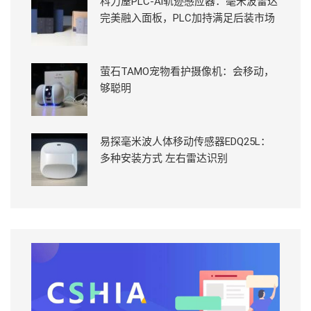
科力屋PLC-Ai轨迹感应器：毫米波雷达
完美融入面板，PLC加持满足后装市场
萤石TAMO宠物看护摄像机：会移动，
够聪明
易探毫米波人体移动传感器EDQ25L：
多种安装方式 左右雷达识别