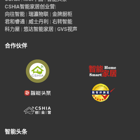
CSHIA智能家居
创业营
|
向往智能
|
瑞瀛物联
|
金牌厨柜
君和睿通
|
威士丹利
|
右转智能
科力屋
|
悠达智能家居
|
GVS视声
合作伙伴
智能头条