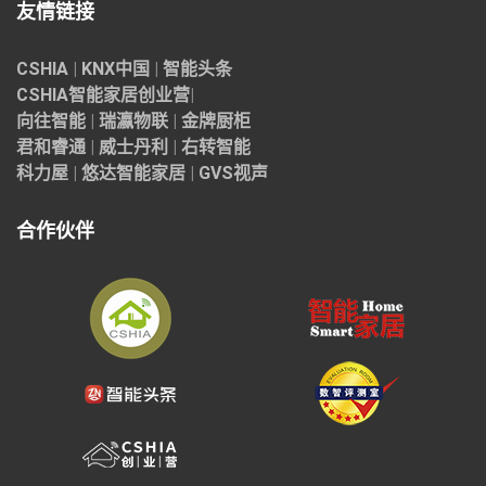
友情链接
CSHIA
|
KNX中国
|
智能头条
CSHIA智能家居
创业营
|
向往智能
|
瑞瀛物联
|
金牌厨柜
君和睿通
|
威士丹利
|
右转智能
科力屋
|
悠达智能家居
|
GVS视声
合作伙伴