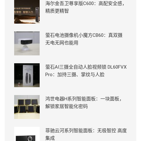
海尔金吾卫尊享版C600：高配安全感，
精质更精智
萤石电池摄像机小魔方CB60：真双摄
无电无网也能用
萤石AI三摄全自动人脸视频锁 DL60FVX
Pro：加持三摄、掌纹与人脸
鸿世电器H系列智能面板：一块面板，
解锁家居智能化密码
菲驰云河系列智能面板：无极智控 高度
集成