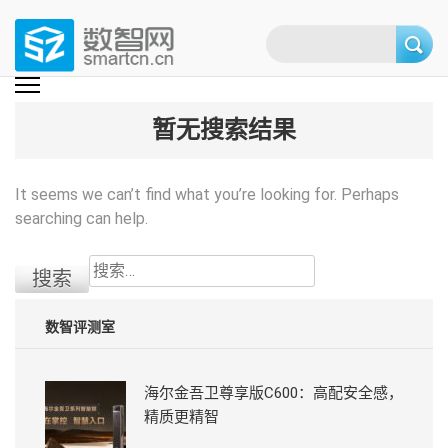
Skip
to
content
(Press
数智网
智能家居第一资讯门户 | 智能家居系统，智能家居产品，智能家居解决方
案，智能家居技术应用，智能家居行业观点，智能家居项目案例
enter)
暂无搜索结果
It seems we can’t find what you’re looking for. Perhaps
searching can help.
搜
索：
数智评测室
海尔金吾卫尊享版C600：高配安全感，
精质更精智