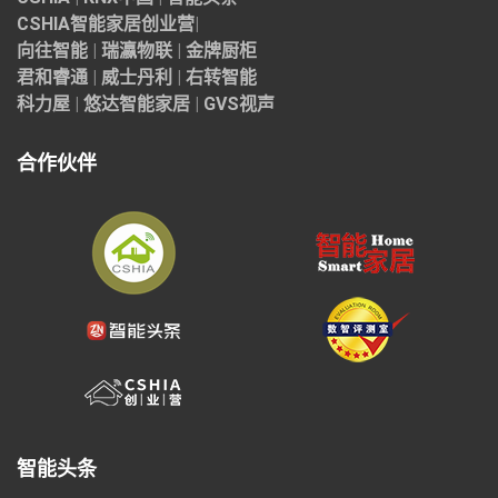
CSHIA智能家居
创业营
|
向往智能
|
瑞瀛物联
|
金牌厨柜
君和睿通
|
威士丹利
|
右转智能
科力屋
|
悠达智能家居
|
GVS视声
合作伙伴
智能头条