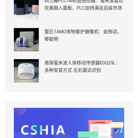
科力屋PLC-Ai轨迹感应器：毫米波雷达
完美融入面板，PLC加持满足后装市场
萤石TAMO宠物看护摄像机：会移动，
够聪明
易探毫米波人体移动传感器EDQ25L：
多种安装方式 左右雷达识别