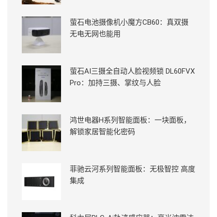
萤石电池摄像机小魔方CB60：真双摄
无电无网也能用
萤石AI三摄全自动人脸视频锁 DL60FVX
Pro：加持三摄、掌纹与人脸
鸿世电器H系列智能面板：一块面板，
解锁家居智能化密码
菲驰云河系列智能面板：无极智控 高度
集成