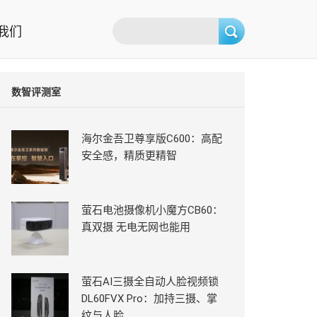
我们
数智评测室
海尔金吾卫尊享版C600：高配
安全感，精质更精智
萤石电池摄像机小魔方CB60：
真双摄 无电无网也能用
萤石AI三摄全自动人脸视频锁
DL60FVX Pro：加持三摄、掌
纹与人脸