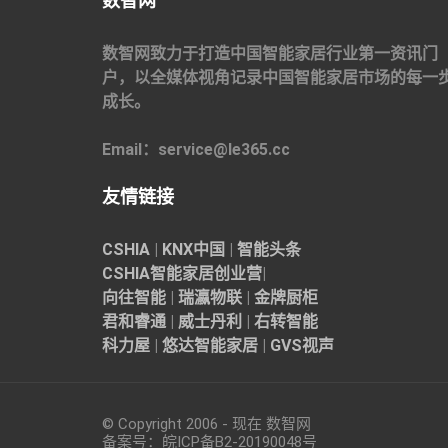
数智网
数智网致力于打造中国智能家居行业第一资讯门
户，以全媒体视角记录中国智能家居市场的每一
成长。
Email：service@le365.cc
友情链接
CSHIA
|
KNX中国
|
智能头条
CSHIA智能家居
创业营
|
向往智能
|
瑞瀛物联
|
金牌厨柜
君和睿通
|
威士丹利
|
右转智能
科力屋
|
悠达智能家居
|
GVS视声
© Copyright 2006 - 现在 数智网
备案号：
皖ICP备B2-20190048
号