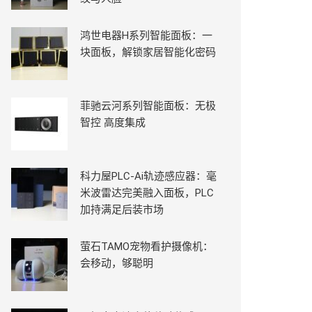
鸿世电器H系列智能面板：一
块面板，解锁家居智能化密码
菲驰云河系列智能面板：无极
智控 高度集成
科力屋PLC-Ai轨迹感应器：毫
米波雷达完美融入面板，PLC
加持满足后装市场
萤石TAMO宠物看护摄像机：
会移动，够聪明