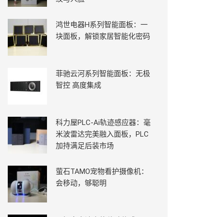
鸿世电器H系列智能面板：一
块面板，解锁家居智能化密码
菲驰云河系列智能面板：无极
智控 高度集成
科力屋PLC-Ai轨迹感应器：毫
米波雷达完美融入面板，PLC
加持满足后装市场
萤石TAMO宠物看护摄像机：
会移动，够聪明