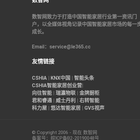
数智网
数智网致力于打造中国智能家居行业第一资讯门
户，以全媒体视角记录中国智能家居市场的每一
成长。
Email：service@le365.cc
友情链接
CSHIA
|
KNX中国
|
智能头条
CSHIA智能家居
创业营
|
向往智能
|
瑞瀛物联
|
金牌厨柜
君和睿通
|
威士丹利
|
右转智能
科力屋
|
悠达智能家居
|
GVS视声
© Copyright 2006 - 现在 数智网
备案号：
皖ICP备B2-20190048
号