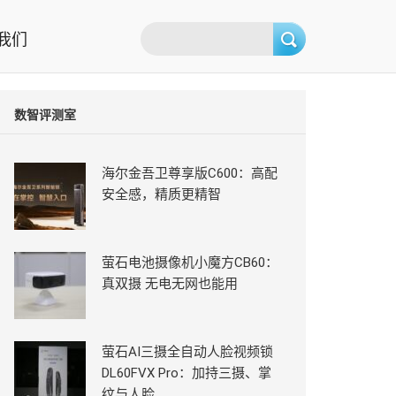
我们
数智评测室
海尔金吾卫尊享版C600：高配
安全感，精质更精智
萤石电池摄像机小魔方CB60：
真双摄 无电无网也能用
萤石AI三摄全自动人脸视频锁
DL60FVX Pro：加持三摄、掌
纹与人脸