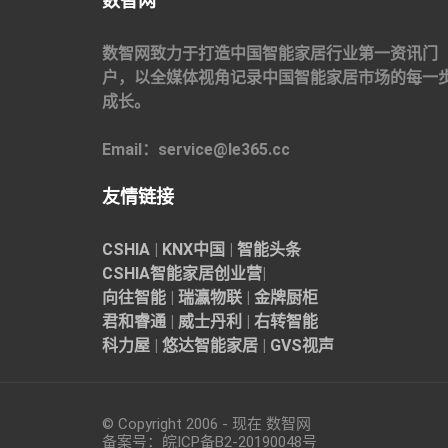
数智网
数智网致力于打造中国智能家居行业第一资讯门
户，以全媒体视角记录中国智能家居市场的每一
成长。
Email：service@le365.cc
友情链接
CSHIA
|
KNX中国
|
智能头条
CSHIA智能家居
创业营
|
向往智能
|
瑞瀛物联
|
金牌厨柜
君和睿通
|
威士丹利
|
右转智能
科力屋
|
悠达智能家居
|
GVS视声
© Copyright 2006 - 现在 数智网
备案号：
皖ICP备B2-20190048
号