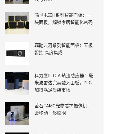
鸿世电器H系列智能面板：一
块面板，解锁家居智能化密码
菲驰云河系列智能面板：无极
智控 高度集成
科力屋PLC-Ai轨迹感应器：毫
米波雷达完美融入面板，PLC
加持满足后装市场
萤石TAMO宠物看护摄像机：
会移动，够聪明