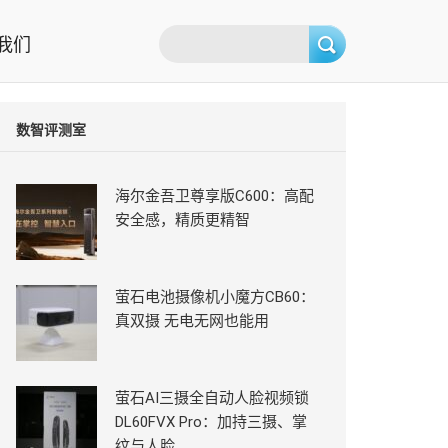
我们
数智评测室
海尔金吾卫尊享版C600：高配
安全感，精质更精智
萤石电池摄像机小魔方CB60：
真双摄 无电无网也能用
萤石AI三摄全自动人脸视频锁
DL60FVX Pro：加持三摄、掌
纹与人脸