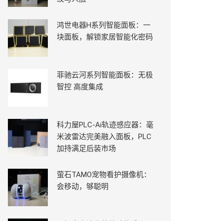
鸿世电器H系列智能面板：一
块面板，解锁家居智能化密码
菲驰云河系列智能面板：无极
智控 高度集成
科力屋PLC-Ai轨迹感应器：毫
米波雷达完美融入面板，PLC
加持满足后装市场
萤石TAMO宠物看护摄像机：
会移动，够聪明