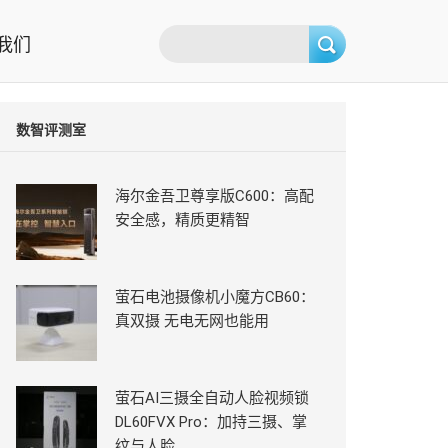
我们
数智评测室
海尔金吾卫尊享版C600：高配
安全感，精质更精智
萤石电池摄像机小魔方CB60：
真双摄 无电无网也能用
萤石AI三摄全自动人脸视频锁
DL60FVX Pro：加持三摄、掌
纹与人脸