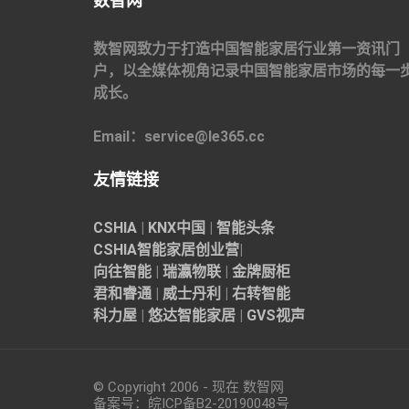
数智网
数智网致力于打造中国智能家居行业第一资讯门
户，以全媒体视角记录中国智能家居市场的每一
成长。
Email：service@le365.cc
友情链接
CSHIA
|
KNX中国
|
智能头条
CSHIA智能家居
创业营
|
向往智能
|
瑞瀛物联
|
金牌厨柜
君和睿通
|
威士丹利
|
右转智能
科力屋
|
悠达智能家居
|
GVS视声
© Copyright 2006 - 现在 数智网
备案号：
皖ICP备B2-20190048
号