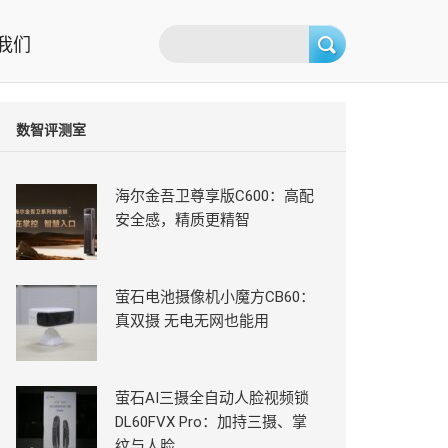
我们
数智评测室
海尔金吾卫尊享版C600：高配
安全感，精质更精智
萤石电池摄像机小魔方CB60：
真双摄 无电无网也能用
萤石AI三摄全自动人脸视频锁
DL60FVX Pro：加持三摄、掌
纹与人脸