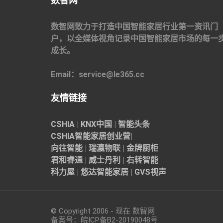
数智网
数智网致力于打造中国智能家居行业第一资讯门
户，以全媒体视角记录中国智能家居市场的每一
成长。
Email：service@le365.cc
友情链接
CSHIA
|
KNX中国
|
智能头条
CSHIA智能家居
创业营
|
向往智能
|
瑞瀛物联
|
金牌厨柜
君和睿通
|
威士丹利
|
右转智能
科力屋
|
悠达智能家居
|
GVS视声
© Copyright 2006 - 现在 数智网
备案号：
皖ICP备B2-20190048
号