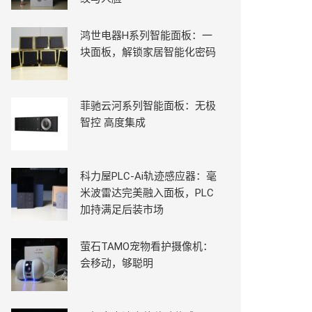
鸿世电器H系列智能面板：一
块面板，解锁家居智能化密码
菲驰云河系列智能面板：无极
智控 高度集成
科力屋PLC-Ai轨迹感应器：毫
米波雷达完美融入面板，PLC
加持满足后装市场
萤石TAMO宠物看护摄像机：
会移动，够聪明