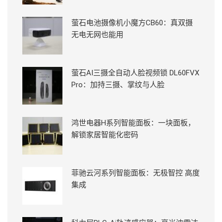
萤石电池摄像机小魔方CB60：真双摄
无电无网也能用
萤石AI三摄全自动人脸视频锁 DL60FVX
Pro：加持三摄、掌纹与人脸
鸿世电器H系列智能面板：一块面板，
解锁家居智能化密码
菲驰云河系列智能面板：无极智控 高度
集成