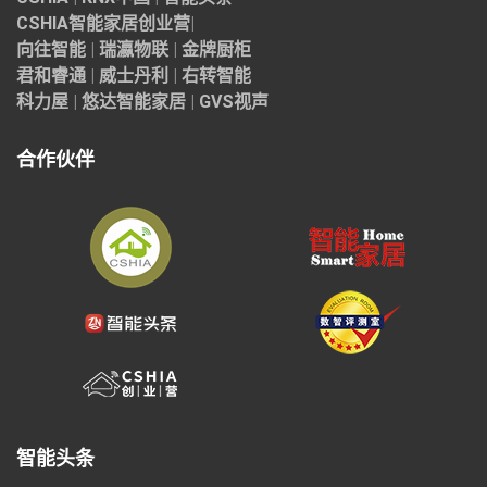
CSHIA智能家居
创业营
|
向往智能
|
瑞瀛物联
|
金牌厨柜
君和睿通
|
威士丹利
|
右转智能
科力屋
|
悠达智能家居
|
GVS视声
合作伙伴
智能头条