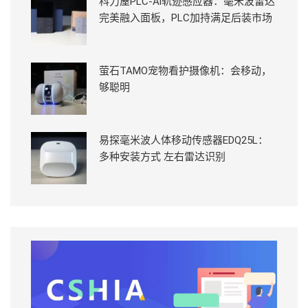
科力屋PLC-Ai轨迹感应器：毫米波雷达
完美融入面板，PLC加持满足后装市场
萤石TAMO宠物看护摄像机：会移动，
够聪明
易探毫米波人体移动传感器EDQ25L：
多种安装方式 左右雷达识别