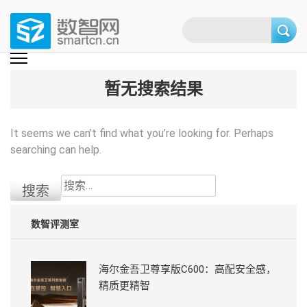
Skip
to
content
(Press
数智网
智能家居第一资讯门户 | 智能家居系统，智能家居产品，智能家居解决方
案，智能家居技术应用，智能家居行业观点，智能家居项目案例
enter)
暂无搜索结果
It seems we can’t find what you’re looking for. Perhaps
searching can help.
搜
索：
数智评测室
海尔金吾卫尊享版C600：高配安全感，
精质更精智