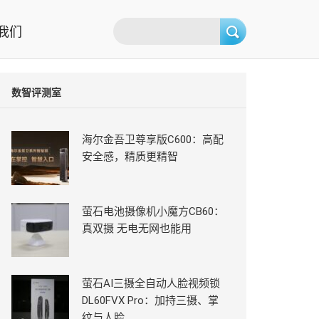
我们
数智评测室
海尔金吾卫尊享版C600：高配
安全感，精质更精智
萤石电池摄像机小魔方CB60：
真双摄 无电无网也能用
萤石AI三摄全自动人脸视频锁
DL60FVX Pro：加持三摄、掌
纹与人脸