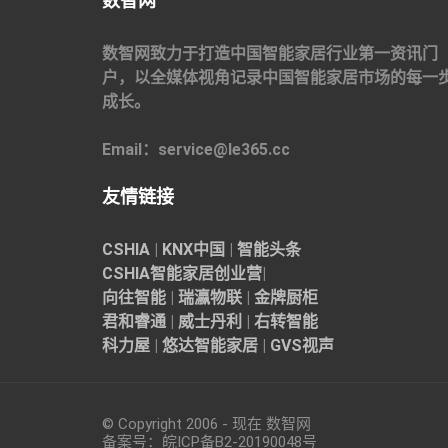
数智网
数智网致力于打造中国智能家居行业第一资讯门
户，以全媒体视角记录中国智能家居市场的每一
成长。
Email：service@le365.cc
友情链接
CSHIA
|
KNX中国
|
智能头条
CSHIA智能家居
创业营
|
向往智能
|
瑞瀛物联
|
金牌厨柜
君和睿通
|
威士丹利
|
右转智能
科力屋
|
悠达智能家居
|
GVS视声
© Copyright 2006 - 现在 数智网
备案号：
皖ICP备B2-20190048
号