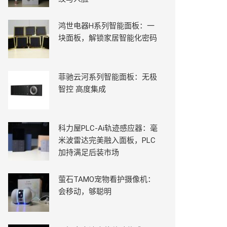
鸿世电器H系列智能面板：一
块面板，解锁家居智能化密码
菲驰云河系列智能面板：无极
智控 高度集成
科力屋PLC-Ai轨迹感应器：毫
米波雷达完美融入面板，PLC
加持满足后装市场
萤石TAMO宠物看护摄像机：
会移动，够聪明