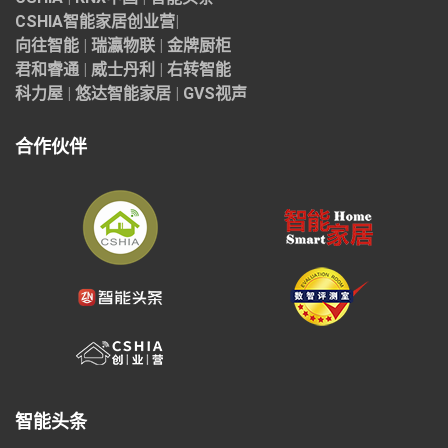
CSHIA智能家居
创业营
|
向往智能
|
瑞瀛物联
|
金牌厨柜
君和睿通
|
威士丹利
|
右转智能
科力屋
|
悠达智能家居
|
GVS视声
合作伙伴
智能头条