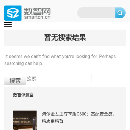
Skip
to
content
(Press
数智网
智能家居第一资讯门户 | 智能家居系统，智能家居产品，智能家居解决方
案，智能家居技术应用，智能家居行业观点，智能家居项目案例
enter)
暂无搜索结果
It seems we can’t find what you’re looking for. Perhaps
searching can help.
搜
索：
数智评测室
海尔金吾卫尊享版C600：高配安全感，
精质更精智