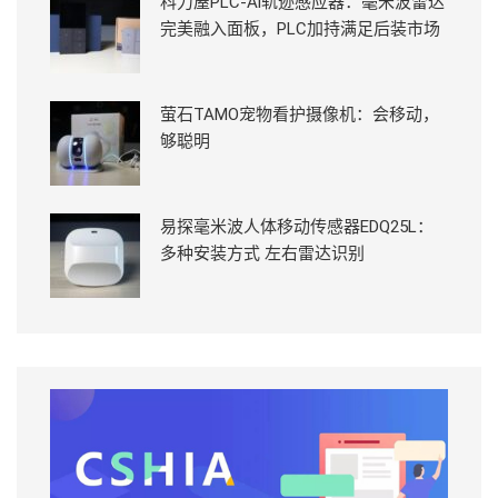
科力屋PLC-Ai轨迹感应器：毫米波雷达
完美融入面板，PLC加持满足后装市场
萤石TAMO宠物看护摄像机：会移动，
够聪明
易探毫米波人体移动传感器EDQ25L：
多种安装方式 左右雷达识别