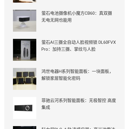
萤石电池摄像机小魔方CB60：真双摄
无电无网也能用
萤石AI三摄全自动人脸视频锁 DL60FVX
Pro：加持三摄、掌纹与人脸
鸿世电器H系列智能面板：一块面板，
解锁家居智能化密码
菲驰云河系列智能面板：无极智控 高度
集成