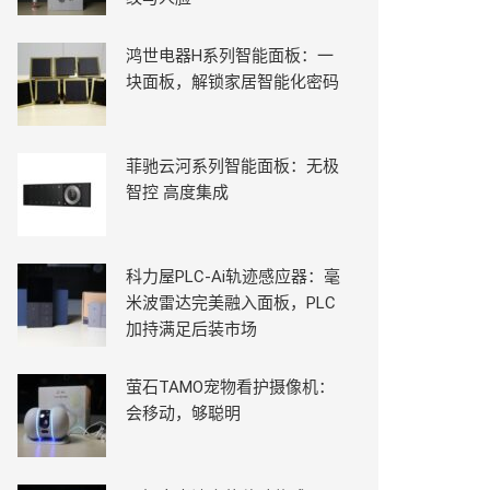
鸿世电器H系列智能面板：一
块面板，解锁家居智能化密码
菲驰云河系列智能面板：无极
智控 高度集成
科力屋PLC-Ai轨迹感应器：毫
米波雷达完美融入面板，PLC
加持满足后装市场
萤石TAMO宠物看护摄像机：
会移动，够聪明