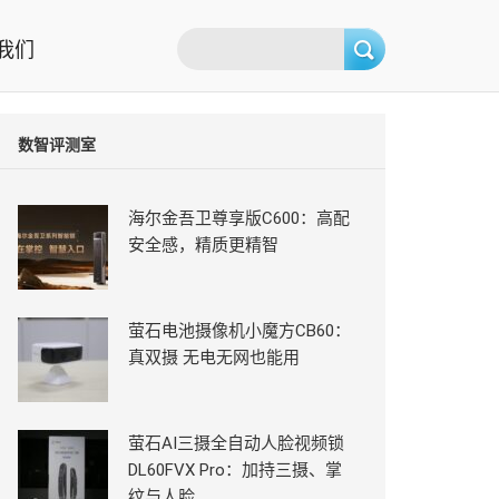
我们
数智评测室
海尔金吾卫尊享版C600：高配
安全感，精质更精智
萤石电池摄像机小魔方CB60：
真双摄 无电无网也能用
萤石AI三摄全自动人脸视频锁
DL60FVX Pro：加持三摄、掌
纹与人脸