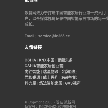
数智网
数智网致力于打造中国智能家居行业第一资讯门
户，以全媒体视角记录中国智能家居市场的每一
成长。
Email：service@le365.cc
友情链接
CSHIA
|
KNX中国
|
智能头条
CSHIA智能家居
创业营
|
向往智能
|
瑞瀛物联
|
金牌厨柜
君和睿通
|
威士丹利
|
右转智能
科力屋
|
悠达智能家居
|
GVS视声
© Copyright 2006 - 现在 数智网
备案号：
皖ICP备B2-20190048
号