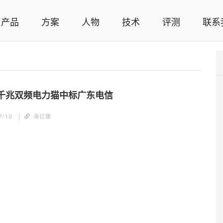
产品
方案
人物
技术
评测
联系
智能家居解决方案，智能家居技术应用，智能家居行业观点，智能家居项目案例
千兆双频电力猫中标广东电信
7/10
海亿康