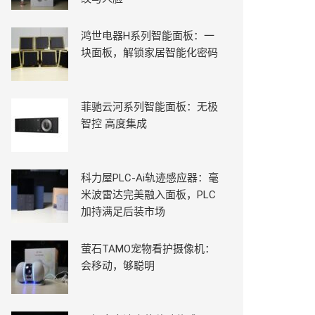
鸿世电器H系列智能面板：一
块面板，解锁家居智能化密码
菲驰云河系列智能面板：无极
智控 高度集成
科力屋PLC-Ai轨迹感应器：毫
米波雷达完美融入面板，PLC
加持满足后装市场
萤石TAMO宠物看护摄像机：
会移动，够聪明