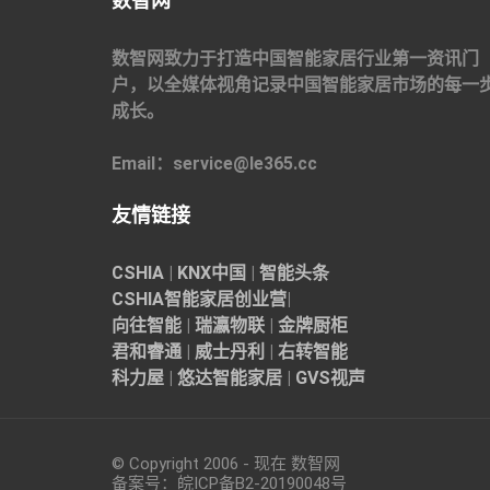
数智网
数智网致力于打造中国智能家居行业第一资讯门
户，以全媒体视角记录中国智能家居市场的每一
成长。
Email：service@le365.cc
友情链接
CSHIA
|
KNX中国
|
智能头条
CSHIA智能家居
创业营
|
向往智能
|
瑞瀛物联
|
金牌厨柜
君和睿通
|
威士丹利
|
右转智能
科力屋
|
悠达智能家居
|
GVS视声
© Copyright 2006 - 现在 数智网
备案号：
皖ICP备B2-20190048
号