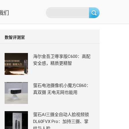
我们
数智评测室
海尔金吾卫尊享版C600：高配
安全感，精质更精智
萤石电池摄像机小魔方CB60：
真双摄 无电无网也能用
萤石AI三摄全自动人脸视频锁
DL60FVX Pro：加持三摄、掌
纹与人脸