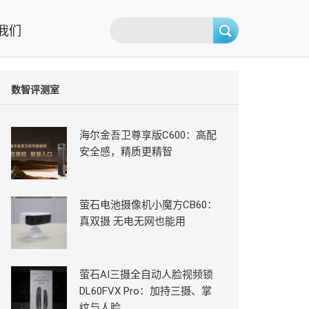
我们
数智评测室
海尔金吾卫尊享版C600：高配
安全感，精质更精智
萤石电池摄像机小魔方CB60：
真双摄 无电无网也能用
萤石AI三摄全自动人脸视频锁
DL60FVX Pro：加持三摄、掌
纹与人脸