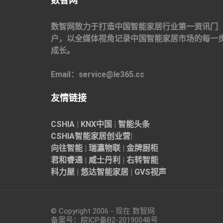
数智网
数智网致力于打造中国智能家居行业第一资讯门
户，以全媒体视角记录中国智能家居市场的每一
成长。
Email：service@le365.cc
友情链接
CSHIA
|
KNX中国
|
智能头条
CSHIA智能家居
创业营
|
向往智能
|
瑞瀛物联
|
金牌厨柜
君和睿通
|
威士丹利
|
右转智能
科力屋
|
悠达智能家居
|
GVS视声
© Copyright 2006 - 现在 数智网
备案号：
皖ICP备B2-20190048
号