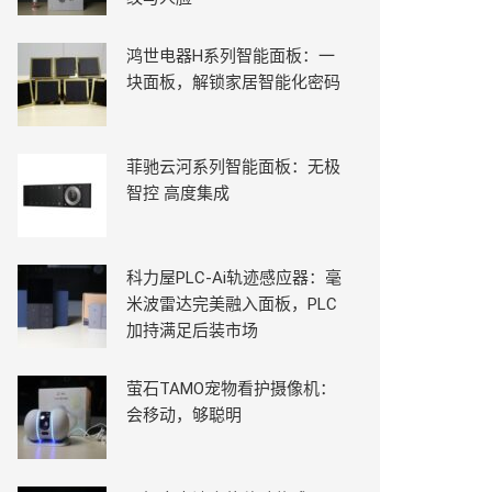
鸿世电器H系列智能面板：一
块面板，解锁家居智能化密码
菲驰云河系列智能面板：无极
智控 高度集成
科力屋PLC-Ai轨迹感应器：毫
米波雷达完美融入面板，PLC
加持满足后装市场
萤石TAMO宠物看护摄像机：
会移动，够聪明