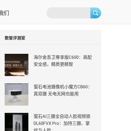
我们
数智评测室
海尔金吾卫尊享版C600：高配
安全感，精质更精智
萤石电池摄像机小魔方CB60：
真双摄 无电无网也能用
萤石AI三摄全自动人脸视频锁
DL60FVX Pro：加持三摄、掌
纹与人脸