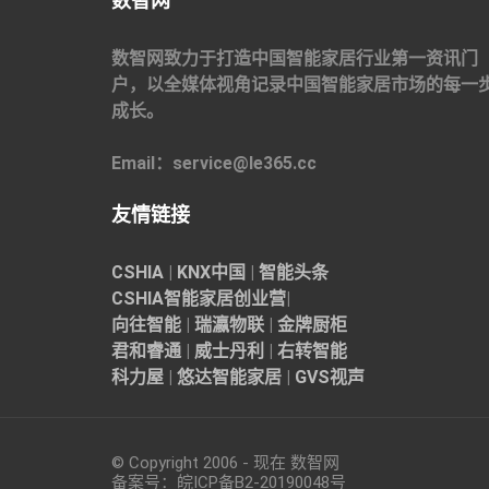
数智网
数智网致力于打造中国智能家居行业第一资讯门
户，以全媒体视角记录中国智能家居市场的每一
成长。
Email：service@le365.cc
友情链接
CSHIA
|
KNX中国
|
智能头条
CSHIA智能家居
创业营
|
向往智能
|
瑞瀛物联
|
金牌厨柜
君和睿通
|
威士丹利
|
右转智能
科力屋
|
悠达智能家居
|
GVS视声
© Copyright 2006 - 现在 数智网
备案号：
皖ICP备B2-20190048
号