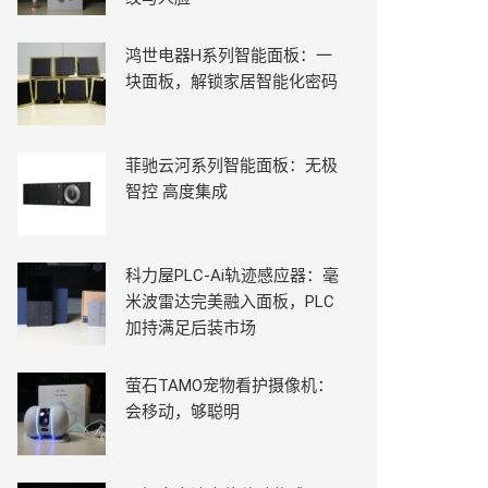
鸿世电器H系列智能面板：一
块面板，解锁家居智能化密码
菲驰云河系列智能面板：无极
智控 高度集成
科力屋PLC-Ai轨迹感应器：毫
米波雷达完美融入面板，PLC
加持满足后装市场
萤石TAMO宠物看护摄像机：
会移动，够聪明