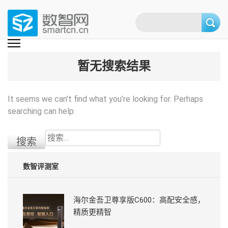
Skip
to
content
(Press
数智网
智能家居第一资讯门户 | 智能家居系统，智能家居产品，智能家居解决方
案，智能家居技术应用，智能家居行业观点，智能家居项目案例
enter)
暂无搜索结果
It seems we can’t find what you’re looking for. Perhaps
searching can help.
搜
索：
数智评测室
海尔金吾卫尊享版C600：高配安全感，
精质更精智