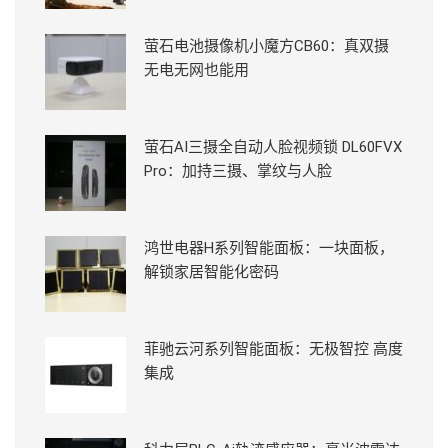
萤石电池摄像机小魔方CB60：真双摄
无电无网也能用
萤石AI三摄全自动人脸视频锁 DL60FVX
Pro：加持三摄、掌纹与人脸
鸿世电器H系列智能面板：一块面板，
解锁家居智能化密码
菲驰云河系列智能面板：无极智控 高度
集成