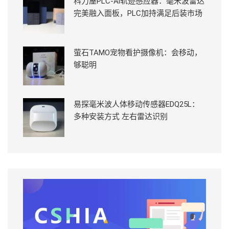
科力屋PLC-Ai轨迹感应器：毫米波雷达
完美融入面板，PLC加持满足后装市场
萤石TAMO宠物看护摄像机：会移动，
够聪明
易探毫米波人体移动传感器EDQ25L：
多种安装方式 左右雷达识别