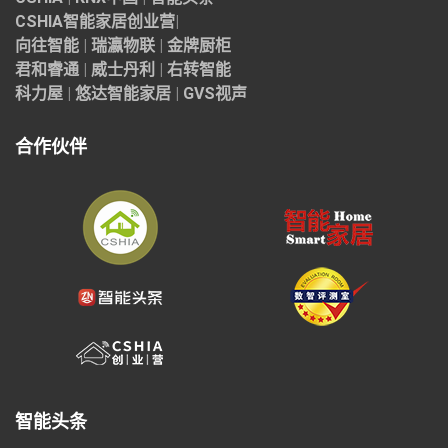
CSHIA智能家居
创业营
|
向往智能
|
瑞瀛物联
|
金牌厨柜
君和睿通
|
威士丹利
|
右转智能
科力屋
|
悠达智能家居
|
GVS视声
合作伙伴
智能头条