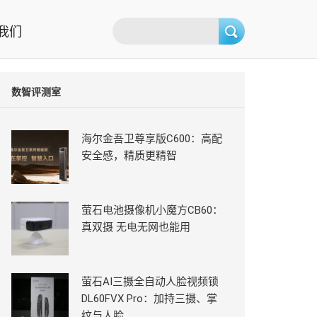
我们
数智评测室
海尔金吾卫尊享版C600：高配
安全感，精质更精智
萤石电池摄像机小魔方CB60：
真双摄 无电无网也能用
萤石AI三摄全自动人脸视频锁
DL60FVX Pro：加持三摄、掌
纹与人脸