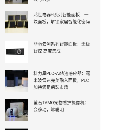
鸿世电器H系列智能面板：一
块面板，解锁家居智能化密码
菲驰云河系列智能面板：无极
智控 高度集成
科力屋PLC-Ai轨迹感应器：毫
米波雷达完美融入面板，PLC
加持满足后装市场
萤石TAMO宠物看护摄像机：
会移动，够聪明