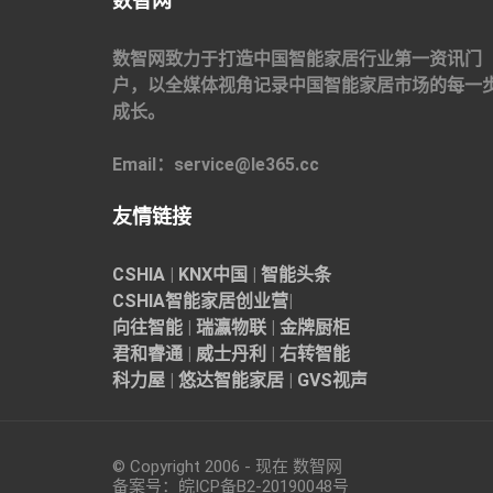
数智网
数智网致力于打造中国智能家居行业第一资讯门
户，以全媒体视角记录中国智能家居市场的每一
成长。
Email：service@le365.cc
友情链接
CSHIA
|
KNX中国
|
智能头条
CSHIA智能家居
创业营
|
向往智能
|
瑞瀛物联
|
金牌厨柜
君和睿通
|
威士丹利
|
右转智能
科力屋
|
悠达智能家居
|
GVS视声
© Copyright 2006 - 现在 数智网
备案号：
皖ICP备B2-20190048
号