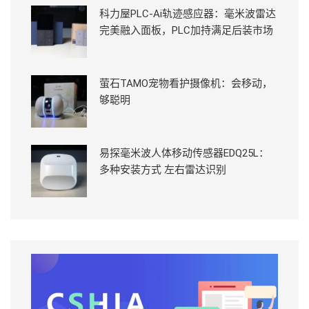
科力屋PLC-Ai轨迹感应器：毫米波雷达
完美融入面板，PLC加持满足后装市场
萤石TAMO宠物看护摄像机：会移动，
够聪明
易探毫米波人体移动传感器EDQ25L：
多种安装方式 左右雷达识别