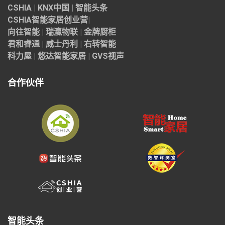
CSHIA
|
KNX中国
|
智能头条
CSHIA智能家居
创业营
|
向往智能
|
瑞瀛物联
|
金牌厨柜
君和睿通
|
威士丹利
|
右转智能
科力屋
|
悠达智能家居
|
GVS视声
合作伙伴
智能头条