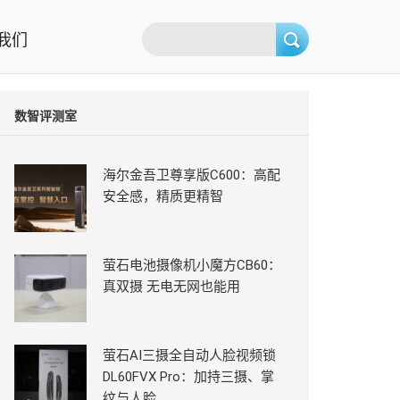
我们
数智评测室
海尔金吾卫尊享版C600：高配
安全感，精质更精智
萤石电池摄像机小魔方CB60：
真双摄 无电无网也能用
萤石AI三摄全自动人脸视频锁
DL60FVX Pro：加持三摄、掌
纹与人脸