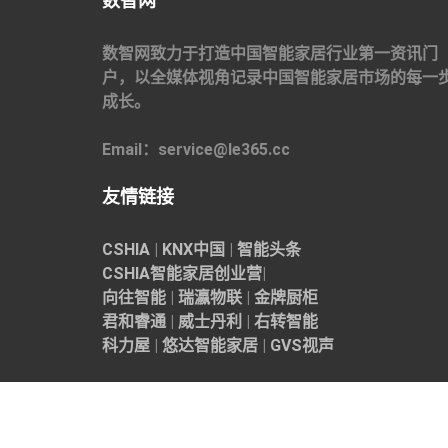
数智网
数智网致力于打造中国智能家居行业第一资讯门
户，以全媒体视角记录中国智能家居市场的每一
成长。
Email：service@le365.cc
友情链接
CSHIA
|
KNX中国
|
智能头条
CSHIA智能家居
创业营
|
向往智能
|
瑞瀛物联
|
金牌厨柜
君和睿通
|
威士丹利
|
右转智能
科力屋
|
悠达智能家居
|
GVS视声
© Copyright 2006 - 现在 数智网
备案号：
皖ICP备B2-20190048
号