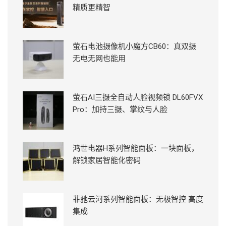
精质更精智
萤石电池摄像机小魔方CB60：真双摄
无电无网也能用
萤石AI三摄全自动人脸视频锁 DL60FVX
Pro：加持三摄、掌纹与人脸
鸿世电器H系列智能面板：一块面板，
解锁家居智能化密码
菲驰云河系列智能面板：无极智控 高度
集成