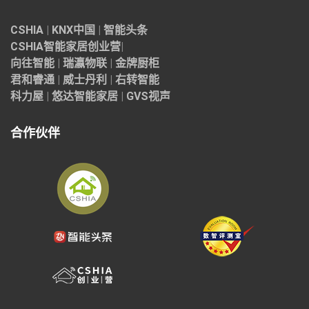
CSHIA
|
KNX中国
|
智能头条
CSHIA智能家居
创业营
|
向往智能
|
瑞瀛物联
|
金牌厨柜
君和睿通
|
威士丹利
|
右转智能
科力屋
|
悠达智能家居
|
GVS视声
合作伙伴