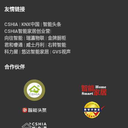
友情链接
CSHIA
|
KNX中国
|
智能头条
CSHIA智能家居
创业营
|
向往智能
|
瑞瀛物联
|
金牌厨柜
君和睿通
|
威士丹利
|
右转智能
科力屋
|
悠达智能家居
|
GVS视声
合作伙伴