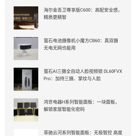
海尔金吾卫尊享版C600：高配安全感，
精质更精智
萤石电池摄像机小魔方CB60：真双摄
无电无网也能用
萤石AI三摄全自动人脸视频锁 DL60FVX
Pro：加持三摄、掌纹与人脸
鸿世电器H系列智能面板：一块面板，
解锁家居智能化密码
菲驰云河系列智能面板：无极智控 高度