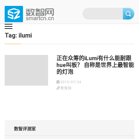
Skip
to
content
(Press
数智网
智能家居第一资讯门户 | 智能家居系统，智能家居产品，智能家居解决方
案，智能家居技术应用，智能家居行业观点，智能家居项目案例
enter)
Tag:
ilumi
正在众筹的iLumi有什么能耐跟
hue叫板？ 自称是世界上最智能
的灯泡
2015/07/24
数智网
数智评测室