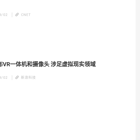
9/02
CNET
发布VR一体机和摄像头 涉足虚拟现实领域
9/02
新浪科技