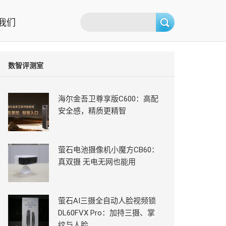
我们
数智评测室
海尔金吾卫尊享版C600：高配
安全感，精质更精智
萤石电池摄像机小魔方CB60：
真双摄 无电无网也能用
萤石AI三摄全自动人脸视频锁
DL60FVX Pro：加持三摄、掌
纹与人脸