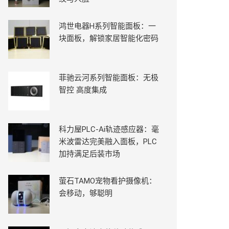
鸿世电器H系列智能面板：一
块面板，解锁家居智能化密码
菲驰云河系列智能面板：无极
智控 高度集成
科力屋PLC-Ai轨迹感应器：毫
米波雷达完美融入面板，PLC
加持满足后装市场
萤石TAMO宠物看护摄像机：
会移动，够聪明