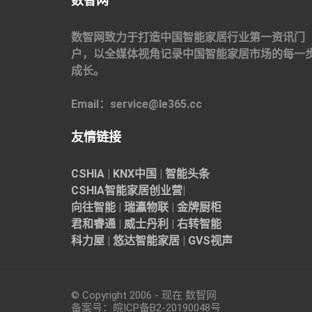
数智网
数智网致力于打造中国智能家居行业第一资讯门
户，以全媒体视角记录中国智能家居市场的每一
成长。
Email：service@le365.cc
友情链接
CSHIA
|
KNX中国
|
智能头条
CSHIA智能家居
创业营
|
向往智能
|
瑞瀛物联
|
金牌厨柜
君和睿通
|
威士丹利
|
右转智能
科力屋
|
悠达智能家居
|
GVS视声
© Copyright 2006 - 现在 数智网
备案号：
皖ICP备B2-20190048
号