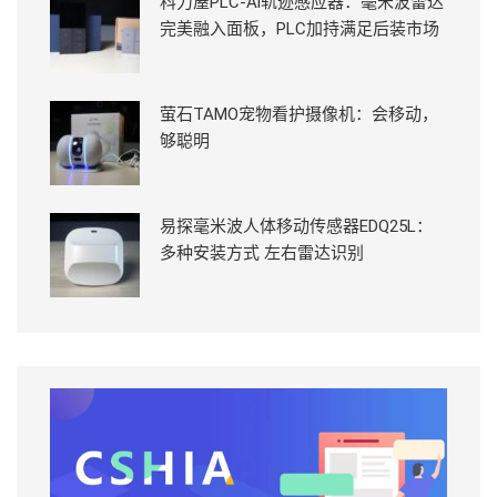
科力屋PLC-Ai轨迹感应器：毫米波雷达
完美融入面板，PLC加持满足后装市场
萤石TAMO宠物看护摄像机：会移动，
够聪明
易探毫米波人体移动传感器EDQ25L：
多种安装方式 左右雷达识别