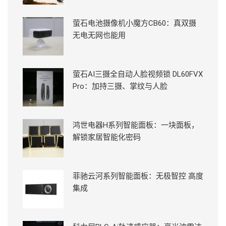
萤石电池摄像机小魔方CB60：真双摄
无电无网也能用
萤石AI三摄全自动人脸视频锁 DL60FVX
Pro：加持三摄、掌纹与人脸
鸿世电器H系列智能面板：一块面板，
解锁家居智能化密码
菲驰云河系列智能面板：无极智控 高度
集成