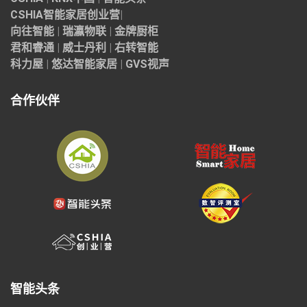
CSHIA智能家居
创业营
|
向往智能
|
瑞瀛物联
|
金牌厨柜
君和睿通
|
威士丹利
|
右转智能
科力屋
|
悠达智能家居
|
GVS视声
合作伙伴
智能头条