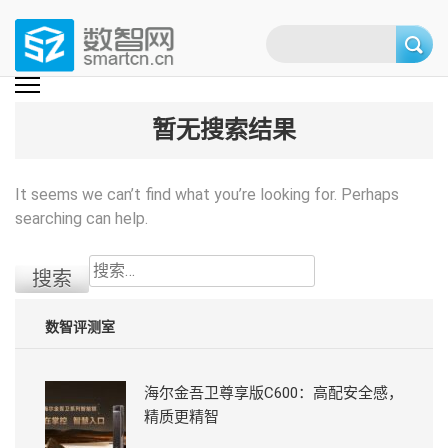
Skip
to
content
(Press
数智网
智能家居第一资讯门户 | 智能家居系统，智能家居产品，智能家居解决方
案，智能家居技术应用，智能家居行业观点，智能家居项目案例
enter)
暂无搜索结果
It seems we can’t find what you’re looking for. Perhaps
searching can help.
搜
索：
数智评测室
海尔金吾卫尊享版C600：高配安全感，
精质更精智