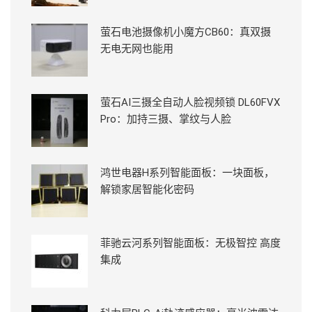
萤石电池摄像机小魔方CB60：真双摄
无电无网也能用
萤石AI三摄全自动人脸视频锁 DL60FVX
Pro：加持三摄、掌纹与人脸
鸿世电器H系列智能面板：一块面板，
解锁家居智能化密码
菲驰云河系列智能面板：无极智控 高度
集成