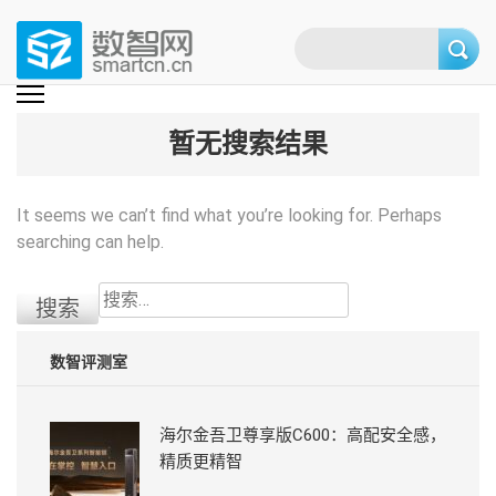
Skip
to
content
(Press
数智网
智能家居第一资讯门户 | 智能家居系统，智能家居产品，智能家居解决方
案，智能家居技术应用，智能家居行业观点，智能家居项目案例
enter)
暂无搜索结果
It seems we can’t find what you’re looking for. Perhaps
searching can help.
搜
索：
数智评测室
海尔金吾卫尊享版C600：高配安全感，
精质更精智