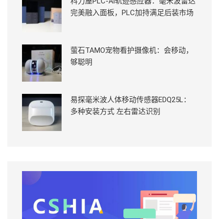
科力屋PLC-Ai轨迹感应器：毫米波雷达
完美融入面板，PLC加持满足后装市场
萤石TAMO宠物看护摄像机：会移动，
够聪明
易探毫米波人体移动传感器EDQ25L：
多种安装方式 左右雷达识别