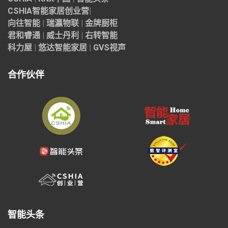
CSHIA智能家居
创业营
|
向往智能
|
瑞瀛物联
|
金牌厨柜
君和睿通
|
威士丹利
|
右转智能
科力屋
|
悠达智能家居
|
GVS视声
合作伙伴
智能头条