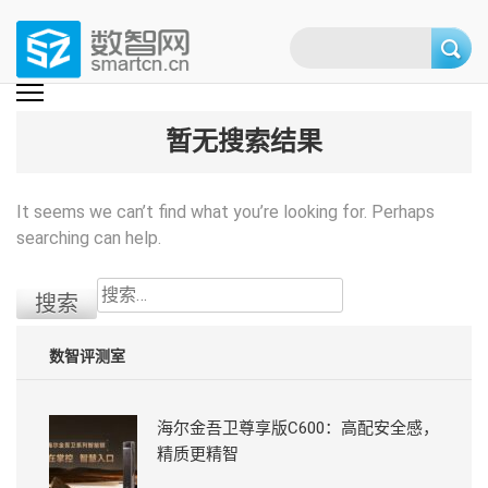
Skip
to
content
(Press
数智网
智能家居第一资讯门户 | 智能家居系统，智能家居产品，智能家居解决方
案，智能家居技术应用，智能家居行业观点，智能家居项目案例
enter)
暂无搜索结果
It seems we can’t find what you’re looking for. Perhaps
searching can help.
搜
索：
数智评测室
海尔金吾卫尊享版C600：高配安全感，
精质更精智