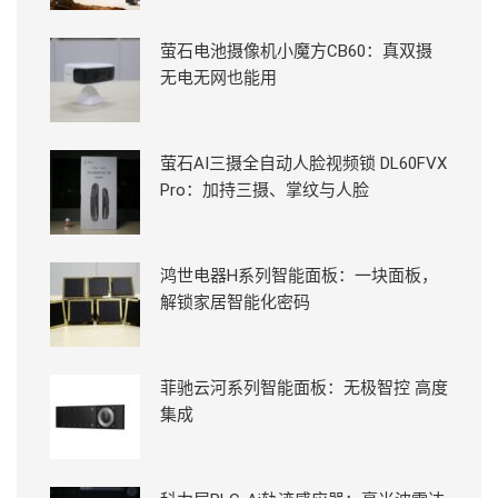
萤石电池摄像机小魔方CB60：真双摄
无电无网也能用
萤石AI三摄全自动人脸视频锁 DL60FVX
Pro：加持三摄、掌纹与人脸
鸿世电器H系列智能面板：一块面板，
解锁家居智能化密码
菲驰云河系列智能面板：无极智控 高度
集成