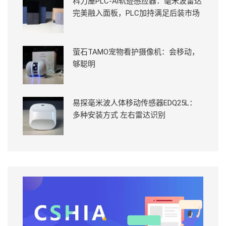
科力屋PLC-Ai轨迹感应器：毫米波雷达
完美融入面板，PLC加持满足后装市场
萤石TAMO宠物看护摄像机：会移动，
够聪明
易探毫米波人体移动传感器EDQ25L：
多种安装方式 左右雷达识别