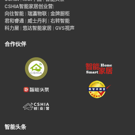
CSHIA智能家居
创业营
|
向往智能
|
瑞瀛物联
|
金牌厨柜
君和睿通
|
威士丹利
|
右转智能
科力屋
|
悠达智能家居
|
GVS视声
合作伙伴
智能头条