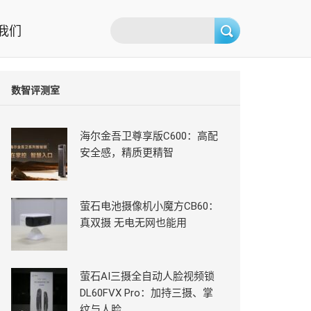
我们
数智评测室
海尔金吾卫尊享版C600：高配
安全感，精质更精智
萤石电池摄像机小魔方CB60：
真双摄 无电无网也能用
萤石AI三摄全自动人脸视频锁
DL60FVX Pro：加持三摄、掌
纹与人脸