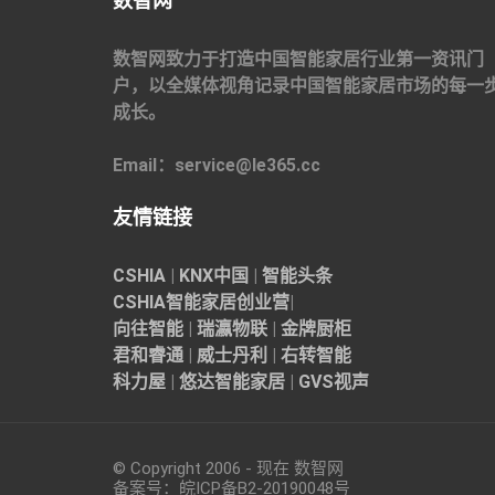
数智网
数智网致力于打造中国智能家居行业第一资讯门
户，以全媒体视角记录中国智能家居市场的每一
成长。
Email：service@le365.cc
友情链接
CSHIA
|
KNX中国
|
智能头条
CSHIA智能家居
创业营
|
向往智能
|
瑞瀛物联
|
金牌厨柜
君和睿通
|
威士丹利
|
右转智能
科力屋
|
悠达智能家居
|
GVS视声
© Copyright 2006 - 现在 数智网
备案号：
皖ICP备B2-20190048
号