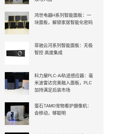
鸿世电器H系列智能面板：一
块面板，解锁家居智能化密码
菲驰云河系列智能面板：无极
智控 高度集成
科力屋PLC-Ai轨迹感应器：毫
米波雷达完美融入面板，PLC
加持满足后装市场
萤石TAMO宠物看护摄像机：
会移动，够聪明